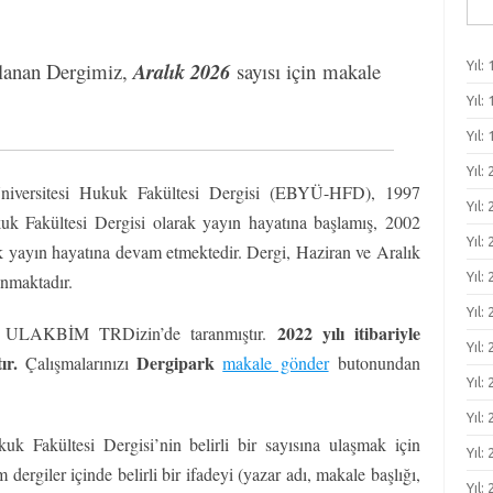
Ara
lanan Dergimiz,
Aralık 2026
sayısı için makale
Yıl: 
Yıl: 
Yıl: 
Yıl:
Üniversitesi Hukuk Fakültesi Dergisi (EBYÜ-HFD), 1997
Yıl:
kuk Fakültesi Dergisi olarak yayın hayatına başlamış, 2002
Yıl:
ak yayın hayatına devam etmektedir. Dergi, Haziran ve Aralık
Yıl: 
anmaktadır.
Yıl: 
2022 yılı itibariyle
a ULAKBİM TRDizin’de taranmıştır.
Yıl: 
ır.
Dergipark
Çalışmalarınızı
makale gönder
butonundan
Yıl: 
Yıl:
uk Fakültesi Dergisi’nin belirli bir sayısına ulaşmak için
Yıl:
 dergiler içinde belirli bir ifadeyi (yazar adı, makale başlığı,
Yıl: