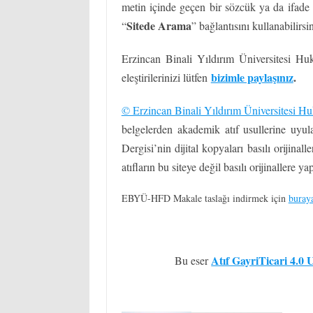
metin içinde geçen bir sözcük ya da ifade
Sitede Arama
“
” bağlantısını kullanabilirsin
Erzincan Binali Yıldırım Üniversitesi Huk
bizimle paylaşınız
.
eleştirilerinizi lütfen
© Erzincan Binali Yıldırım Üniversitesi Hu
belgelerden akademik atıf usullerine uyula
Dergisi’nin dijital kopyaları basılı orijinal
atıfların bu siteye değil basılı orijinallere ya
EBYÜ-HFD Makale taslağı indirmek için
buraya
Atıf GayriTicari 4.0
Bu eser