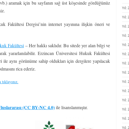
 vb.) aramak için bu sayfanın sağ üst köşesinde gördüğünüz
Yıl:
iz.
Yıl:
uk Fakültesi Dergisi’nin internet yayınına ilişkin öneri ve
Yıl:
Yıl: 
kuk Fakültesi
– Her hakkı saklıdır. Bu sitede yer alan bilgi ve
Yıl: 
rak yararlanılabilir. Erzincan Üniversitesi Hukuk Fakültesi
Yıl: 
leri ile aynı görünüme sahip oldukları için dergilere yapılacak
Yıl: 
pılmasını rica ederiz.
Yıl:
 tıklayınız.
Yıl:
Yıl:
Yıl:
 Uluslararası (CC BY-NC 4.0)
ile lisanslanmıştır.
Yıl:
Yıl:
Yıl: