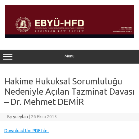
Skip
to
content
Menu
Hakime Hukuksal Sorumluluğu
Nedeniyle Açılan Tazminat Davası
– Dr. Mehmet DEMİR
By
yceylan
|
26 Ekim 2015
Download the PDF file .