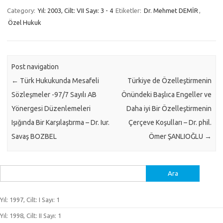
Category:
Yıl: 2003, Cilt: VII Sayı: 3 - 4
Etiketler:
Dr. Mehmet DEMİR
,
Özel Hukuk
Post navigation
←
Türk Hukukunda Mesafeli
Türkiye de Özelleştirmenin
Sözleşmeler -97/7 Sayılı AB
Önündeki Başlıca Engeller ve
Yönergesi Düzenlemeleri
Daha iyi Bir Özelleştirmenin
Işığında Bir Karşılaştırma – Dr. Iur.
Çerçeve Koşulları – Dr. phil.
Savaş BOZBEL
Ömer ŞANLIOĞLU
→
Arama:
Yıl: 1997, Cilt: I Sayı: 1
Yıl: 1998, Cilt: II Sayı: 1