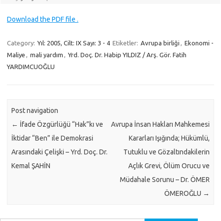
Download the PDF file .
Category:
Yıl: 2005, Cilt: IX Sayı: 3 - 4
Etiketler:
Avrupa birliği
,
Ekonomi -
Maliye
,
mali yardım
,
Yrd. Doç. Dr. Habip YILDIZ / Arş. Gör. Fatih
YARDIMCUOĞLU
Post navigation
←
İfade Özgürlüğü “Hak”kı ve
Avrupa İnsan Hakları Mahkemesi
İktidar “Ben” ile Demokrasi
Kararları Işığında; Hükümlü,
Arasındaki Çelişki – Yrd. Doç. Dr.
Tutuklu ve Gözaltındakilerin
Kemal ŞAHİN
Açlık Grevi, Ölüm Orucu ve
Müdahale Sorunu – Dr. ÖMER
ÖMEROĞLU
→