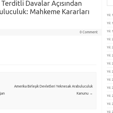
Ara
 Terditli Davalar Açısından
buluculuk: Mahkeme Kararları
Yıl: 
Yıl: 
Yıl: 
0 Comment
Yıl:
Yıl:
Yıl:
Yıl: 
Yıl: 
Yıl: 
Amerika Birleşik Devletleri Yeknesak Arabuluculuk
Yıl: 
ğan
Kanunu
→
Yıl:
Yıl:
Yıl: