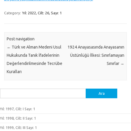
Category:
Yıl: 2022, Cilt: 26, Sayı: 1
Post navigation
←
Türk ve Alman Medeni Usul
1924 Anayasasında Anayasanın
Hukukunda Tanık İfadelerinin
Üstünlüğü İlkesi: Sınırlamayan
Değerlendirilmesinde Tecrübe
Sınırlar
→
Kuralları
Arama:
Yıl: 1997, Cilt: I Sayı: 1
Yıl: 1998, Cilt: II Sayı: 1
Yıl: 1999, Cilt: III Sayı: 1