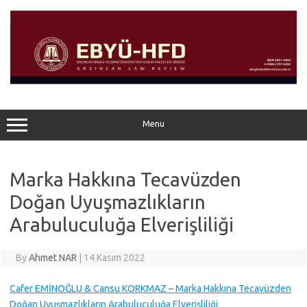
Skip
to
content
Menu
Marka Hakkına Tecavüzden
Doğan Uyuşmazlıkların
Arabuluculuğa Elverişliliği
By
Ahmet NAR
|
14 Kasım 2022
Cafer EMİNOĞLU & Cansu KORKMAZ – Marka Hakkına Tecavüzden
Doğan Uyuşmazlıkların Arabuluculuğa Elverişliliği