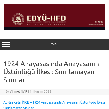
Skip
to
content
Menu
1924 Anayasasında Anayasanın
Üstünlüğü İlkesi: Sınırlamayan
Sınırlar
By
Ahmet NAR
|
14 Kasım 2022
Abidin Kadir İNCE – 1924 Anayasasında Anayasanın Üstünlüğü İlkesi:
Sınırlamayan Sınırlar