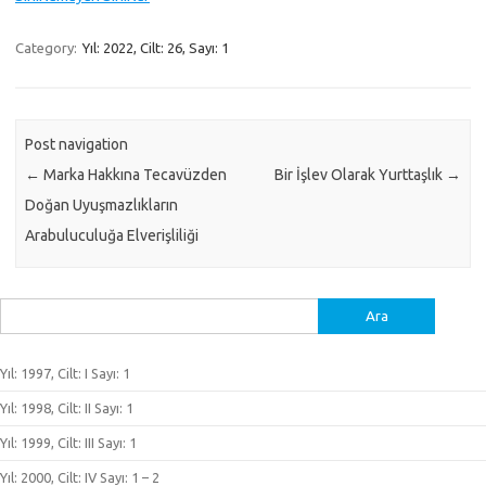
Category:
Yıl: 2022, Cilt: 26, Sayı: 1
Post navigation
←
Marka Hakkına Tecavüzden
Bir İşlev Olarak Yurttaşlık
→
Doğan Uyuşmazlıkların
Arabuluculuğa Elverişliliği
Arama:
Yıl: 1997, Cilt: I Sayı: 1
Yıl: 1998, Cilt: II Sayı: 1
Yıl: 1999, Cilt: III Sayı: 1
Yıl: 2000, Cilt: IV Sayı: 1 – 2