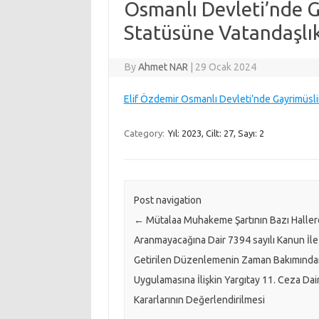
Osmanlı Devleti’nde G
Statüsüne Vatandaşlık
By
Ahmet NAR
|
29 Ocak 2024
Elif Özdemir Osmanlı Devleti’nde Gayrimüsli
Category:
Yıl: 2023, Cilt: 27, Sayı: 2
Post navigation
←
Mütalaa Muhakeme Şartının Bazı Halle
Aranmayacağına Dair 7394 sayılı Kanun İle
Getirilen Düzenlemenin Zaman Bakımınd
Uygulamasına İlişkin Yargıtay 11. Ceza Dai
Kararlarının Değerlendirilmesi