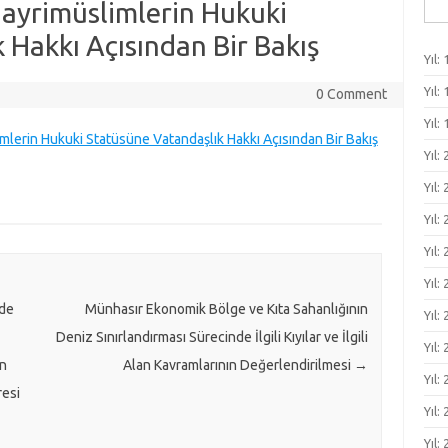
Ara
ayrimüslimlerin Hukuki
 Hakkı Açısından Bir Bakış
Yıl: 
Yıl: 
0 Comment
Yıl: 
mlerin Hukuki Statüsüne Vatandaşlık Hakkı Açısından Bir Bakış
Yıl:
Yıl:
Yıl:
Yıl: 
Yıl: 
rde
Münhasır Ekonomik Bölge ve Kıta Sahanlığının
Yıl: 
Deniz Sınırlandırması Sürecinde İlgili Kıyılar ve İlgili
Yıl: 
an
Alan Kavramlarının Değerlendirilmesi
→
Yıl:
resi
Yıl:
Yıl: