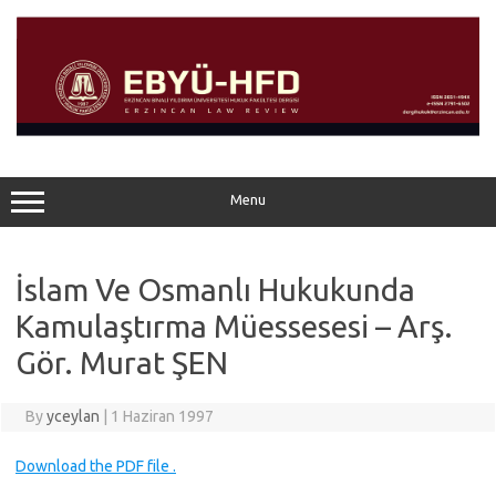
Skip
to
content
Menu
İslam Ve Osmanlı Hukukunda
Kamulaştırma Müessesesi – Arş.
Gör. Murat ŞEN
By
yceylan
|
1 Haziran 1997
Download the PDF file .