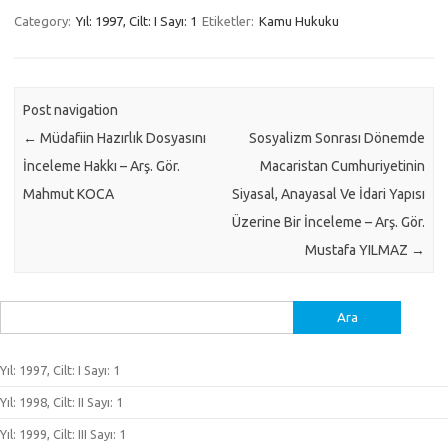
Category:
Yıl: 1997, Cilt: I Sayı: 1
Etiketler:
Kamu Hukuku
Post navigation
←
Müdafiin Hazırlık Dosyasını
Sosyalizm Sonrası Dönemde
İnceleme Hakkı – Arş. Gör.
Macaristan Cumhuriyetinin
Mahmut KOCA
Siyasal, Anayasal Ve İdari Yapısı
Üzerine Bir İnceleme – Arş. Gör.
Mustafa YILMAZ
→
Arama:
Yıl: 1997, Cilt: I Sayı: 1
Yıl: 1998, Cilt: II Sayı: 1
Yıl: 1999, Cilt: III Sayı: 1