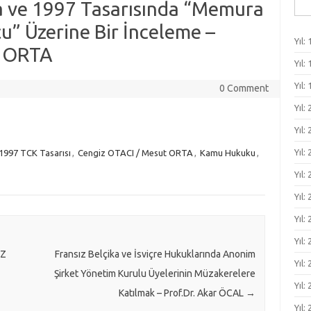
Ara
 ve 1997 Tasarısında “Memura
” Üzerine Bir İnceleme –
Yıl: 
t ORTA
Yıl: 
Yıl: 
0 Comment
Yıl:
Yıl:
Yıl:
1997 TCK Tasarısı
,
Cengiz OTACI / Mesut ORTA
,
Kamu Hukuku
,
Yıl: 
Yıl: 
Yıl: 
Yıl: 
EZ
Fransız Belçika ve İsviçre Hukuklarında Anonim
Yıl:
Şirket Yönetim Kurulu Üyelerinin Müzakerelere
Yıl:
Katılmak – Prof.Dr. Akar ÖCAL
→
Yıl: