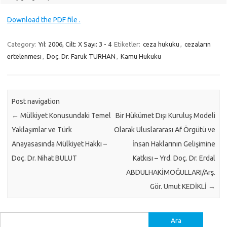
Download the PDF file .
Category:
Yıl: 2006, Cilt: X Sayı: 3 - 4
Etiketler:
ceza hukuku
,
cezaların
ertelenmesi
,
Doç. Dr. Faruk TURHAN
,
Kamu Hukuku
Post navigation
←
Mülkiyet Konusundaki Temel
Bir Hükümet Dışı Kuruluş Modeli
Yaklaşımlar ve Türk
Olarak Uluslararası Af Örgütü ve
Anayasasında Mülkiyet Hakkı –
İnsan Haklarının Gelişimine
Doç. Dr. Nihat BULUT
Katkısı – Yrd. Doç. Dr. Erdal
ABDULHAKİMOĞULLARI/Arş.
Gör. Umut KEDİKLİ
→
Arama: