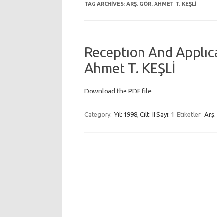
TAG ARCHIVES:
ARŞ. GÖR. AHMET T. KEŞLİ
Receptıon And Applıca
Ahmet T. KEŞLİ
Download the PDF file .
Category:
Yıl: 1998, Cilt: II Sayı: 1
Etiketler:
Arş.