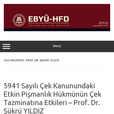
Skip
to
content
Menu
TAG ARCHIVES:
PROF. DR. ŞÜKRÜ YILDIZ
5941 Sayılı Çek Kanunundaki
Etkin Pişmanlık Hükmünün Çek
Tazminatına Etkileri – Prof. Dr.
Şükrü YILDIZ