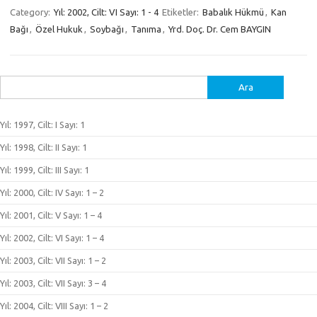
Category:
Yıl: 2002, Cilt: VI Sayı: 1 - 4
Etiketler:
Babalık Hükmü
,
Kan
Bağı
,
Özel Hukuk
,
Soybağı
,
Tanıma
,
Yrd. Doç. Dr. Cem BAYGIN
Arama:
Yıl: 1997, Cilt: I Sayı: 1
Yıl: 1998, Cilt: II Sayı: 1
Yıl: 1999, Cilt: III Sayı: 1
Yıl: 2000, Cilt: IV Sayı: 1 – 2
Yıl: 2001, Cilt: V Sayı: 1 – 4
Yıl: 2002, Cilt: VI Sayı: 1 – 4
Yıl: 2003, Cilt: VII Sayı: 1 – 2
Yıl: 2003, Cilt: VII Sayı: 3 – 4
Yıl: 2004, Cilt: VIII Sayı: 1 – 2