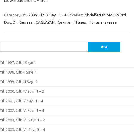
Download the PDF file .
Category:
Yıl: 2006, Cilt: X Sayı: 3 - 4
Etiketler:
Abdelfettah AMOR/ Yrd.
Doç. Dr. Ramazan ÇAĞLAYAN
,
Çeviriler
,
Tunus
,
Tunus anayasası
Arama:
Yıl: 1997, Cilt: I Sayı: 1
Yıl: 1998, Cilt: II Sayı: 1
Yıl: 1999, Cilt: III Sayı: 1
Yıl: 2000, Cilt: IV Sayı: 1 – 2
Yıl: 2001, Cilt: V Sayı: 1 – 4
Yıl: 2002, Cilt: VI Sayı: 1 – 4
Yıl: 2003, Cilt: VII Sayı: 1 – 2
Yıl: 2003, Cilt: VII Sayı: 3 – 4