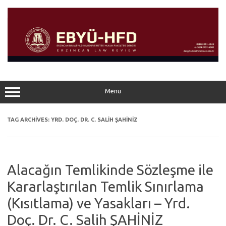
Skip
to
content
Menu
TAG ARCHIVES:
YRD. DOÇ. DR. C. SALIH ŞAHİNİZ
Alacağın Temlikinde Sözleşme ile
Kararlaştırılan Temlik Sınırlama
(Kısıtlama) ve Yasakları – Yrd.
Doç. Dr. C. Salih ŞAHİNİZ