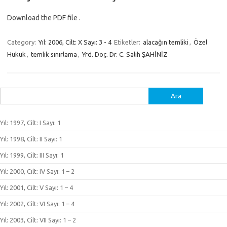
Download the PDF file .
Category:
Yıl: 2006, Cilt: X Sayı: 3 - 4
Etiketler:
alacağın temliki
,
Özel
Hukuk
,
temlik sınırlama
,
Yrd. Doç. Dr. C. Salih ŞAHİNİZ
Arama:
Yıl: 1997, Cilt: I Sayı: 1
Yıl: 1998, Cilt: II Sayı: 1
Yıl: 1999, Cilt: III Sayı: 1
Yıl: 2000, Cilt: IV Sayı: 1 – 2
Yıl: 2001, Cilt: V Sayı: 1 – 4
Yıl: 2002, Cilt: VI Sayı: 1 – 4
Yıl: 2003, Cilt: VII Sayı: 1 – 2