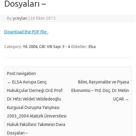
Dosyaları –
By
yceylan
|
26 Ekim 2015
Download the PDF file .
Category:
Yıl: 2004, Cilt: VIII Sayı: 3 - 4
Etiketler:
Elsa
Post navigation
←
ELSA Avrupa Genç
Bilim, Rasyonalite ve Piyasa
Hukukçular Derneği Ord. Prof.
Ekonomisi – Yrd. Doç. Dr. Metin
Dr. Hıfzı Veldet Velidedeoğlu
UÇAR
→
Kurgusal Duruşma Yarışması
2003_2004 Atatürk Üniversitesi
Hukuk Fakültesi Takımının Dava
Dosyaları –