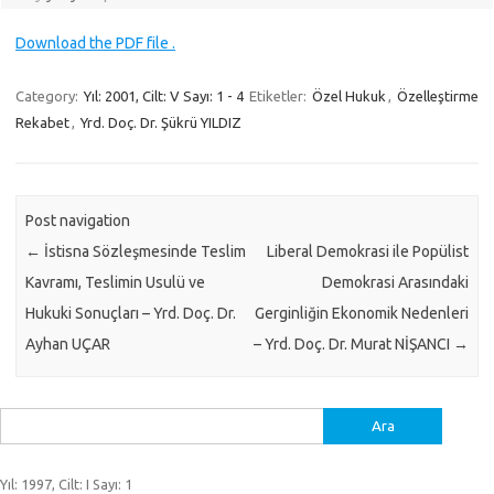
Download the PDF file .
Category:
Yıl: 2001, Cilt: V Sayı: 1 - 4
Etiketler:
Özel Hukuk
,
Özelleştirme
Rekabet
,
Yrd. Doç. Dr. Şükrü YILDIZ
Post navigation
←
İstisna Sözleşmesinde Teslim
Liberal Demokrasi ile Popülist
Kavramı, Teslimin Usulü ve
Demokrasi Arasındaki
Hukuki Sonuçları – Yrd. Doç. Dr.
Gerginliğin Ekonomik Nedenleri
Ayhan UÇAR
– Yrd. Doç. Dr. Murat NİŞANCI
→
Arama:
Yıl: 1997, Cilt: I Sayı: 1