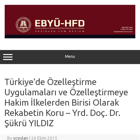
Skip
to
content
Menu
Türkiye’de Özelleştirme
Uygulamaları ve Özelleştirmeye
Hakim İlkelerden Birisi Olarak
Rekabetin Koru – Yrd. Doç. Dr.
Şükrü YILDIZ
By
yceylan
|
26 Ekim 2015