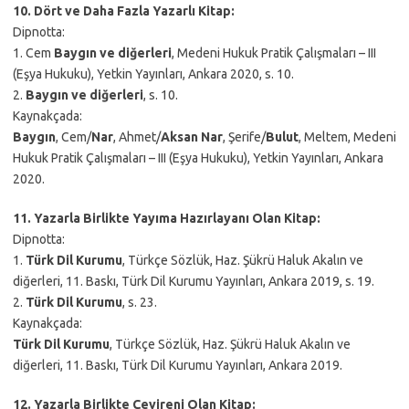
10. Dört ve Daha Fazla Yazarlı Kitap:
Dipnotta:
1. Cem
Baygın ve diğerleri
, Medeni Hukuk Pratik Çalışmaları – III
(Eşya Hukuku), Yetkin Yayınları, Ankara 2020, s. 10.
2.
Baygın ve diğerleri
, s. 10.
Kaynakçada:
Baygın
, Cem/
Nar
, Ahmet/
Aksan Nar
, Şerife/
Bulut
, Meltem, Medeni
Hukuk Pratik Çalışmaları – III (Eşya Hukuku), Yetkin Yayınları, Ankara
2020.
11. Yazarla Birlikte Yayıma Hazırlayanı Olan Kitap:
Dipnotta:
1.
Türk Dil Kurumu
, Türkçe Sözlük, Haz. Şükrü Haluk Akalın ve
diğerleri, 11. Baskı, Türk Dil Kurumu Yayınları, Ankara 2019, s. 19.
2.
Türk Dil Kurumu
, s. 23.
Kaynakçada:
Türk Dil Kurumu
, Türkçe Sözlük, Haz. Şükrü Haluk Akalın ve
diğerleri, 11. Baskı, Türk Dil Kurumu Yayınları, Ankara 2019.
12. Yazarla Birlikte Çevireni Olan Kitap: