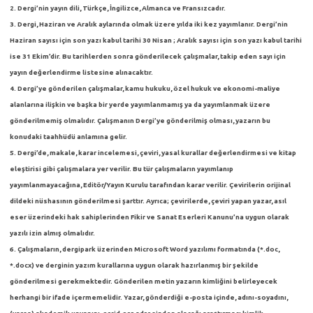
2. Dergi’nin yayın dili, Türkçe, İngilizce, Almanca ve Fransızcadır.
3. Dergi, Haziran ve Aralık aylarında olmak üzere yılda iki kez yayımlanır. Dergi’nin
Haziran sayısı için son yazı kabul tarihi 30 Nisan ; Aralık sayısı için son yazı kabul tarihi
ise 31 Ekim’dir. Bu tarihlerden sonra gönderilecek çalışmalar, takip eden sayı için
yayın değerlendirme listesine alınacaktır.
4. Dergi’ye gönderilen çalışmalar, kamu hukuku, özel hukuk ve ekonomi-maliye
alanlarına ilişkin ve başka bir yerde yayımlanmamış ya da yayımlanmak üzere
gönderilmemiş olmalıdır. Çalışmanın Dergi’ye gönderilmiş olması, yazarın bu
konudaki taahhüdü anlamına gelir.
5. Dergi’de, makale, karar incelemesi, çeviri, yasal kurallar değerlendirmesi ve kitap
eleştirisi gibi çalışmalara yer verilir. Bu tür çalışmaların yayımlanıp
yayımlanmayacağına, Editör/Yayın Kurulu tarafından karar verilir. Çevirilerin orijinal
dildeki nüshasının gönderilmesi şarttır. Ayrıca; çevirilerde, çeviri yapan yazar, asıl
eser üzerindeki hak sahiplerinden Fikir ve Sanat Eserleri Kanunu’na uygun olarak
yazılı izin almış olmalıdır.
6. Çalışmaların, dergipark üzerinden Microsoft Word yazılımı formatında (*.doc,
*.docx) ve derginin yazım kurallarına uygun olarak hazırlanmış bir şekilde
gönderilmesi gerekmektedir. Gönderilen metin yazarın kimliğini belirleyecek
herhangi bir ifade içermemelidir. Yazar, gönderdiği e-posta içinde, adını-soyadını,