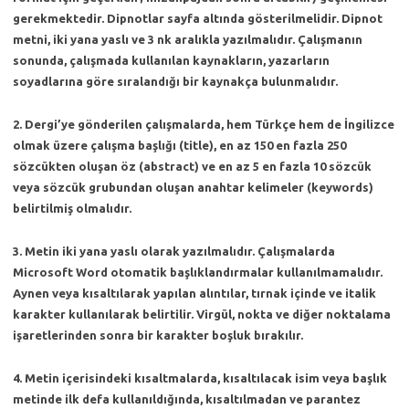
gerekmektedir. Dipnotlar sayfa altında gösterilmelidir. Dipnot
metni, iki yana yaslı ve 3 nk aralıkla yazılmalıdır. Çalışmanın
sonunda, çalışmada kullanılan kaynakların, yazarların
soyadlarına göre sıralandığı bir kaynakça bulunmalıdır.
2.
Dergi’ye gönderilen çalışmalarda, hem Türkçe hem de İngilizce
olmak üzere çalışma başlığı (title), en az 150 en fazla 250
sözcükten oluşan öz (abstract) ve en az 5 en fazla 10 sözcük
veya sözcük grubundan oluşan anahtar kelimeler (keywords)
belirtilmiş olmalıdır.
3.
Metin iki yana yaslı olarak yazılmalıdır. Çalışmalarda
Microsoft Word otomatik başlıklandırmalar kullanılmamalıdır.
Aynen veya kısaltılarak yapılan alıntılar, tırnak içinde ve italik
karakter kullanılarak belirtilir. Virgül, nokta ve diğer noktalama
işaretlerinden sonra bir karakter boşluk bırakılır.
4.
Metin içerisindeki kısaltmalarda, kısaltılacak isim veya başlık
metinde ilk defa kullanıldığında, kısaltılmadan ve parantez