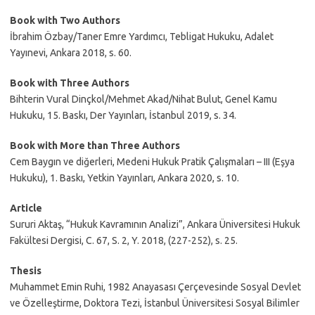
Book with Two Authors
İbrahim Özbay/Taner Emre Yardımcı, Tebligat Hukuku, Adalet
Yayınevi, Ankara 2018, s. 60.
Book with Three Authors
Bihterin Vural Dinçkol/Mehmet Akad/Nihat Bulut, Genel Kamu
Hukuku, 15. Baskı, Der Yayınları, İstanbul 2019, s. 34.
Book with More than Three Authors
Cem Baygın ve diğerleri, Medeni Hukuk Pratik Çalışmaları – III (Eşya
Hukuku), 1. Baskı, Yetkin Yayınları, Ankara 2020, s. 10.
Article
Sururi Aktaş, “Hukuk Kavramının Analizi”, Ankara Üniversitesi Hukuk
Fakültesi Dergisi, C. 67, S. 2, Y. 2018, (227-252), s. 25.
Thesis
Muhammet Emin Ruhi, 1982 Anayasası Çerçevesinde Sosyal Devlet
ve Özelleştirme, Doktora Tezi, İstanbul Üniversitesi Sosyal Bilimler