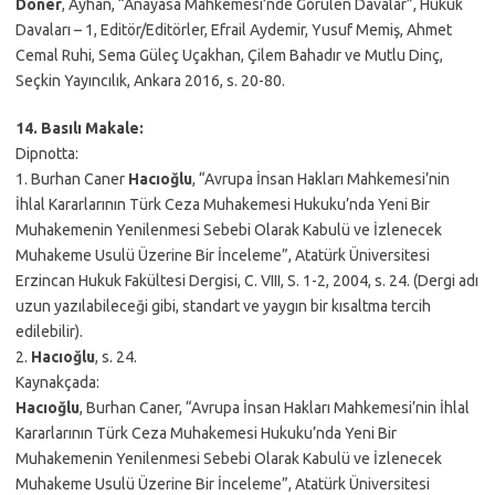
Döner
, Ayhan, “Anayasa Mahkemesi’nde Görülen Davalar”, Hukuk
Davaları – 1, Editör/Editörler, Efrail Aydemir, Yusuf Memiş, Ahmet
Cemal Ruhi, Sema Güleç Uçakhan, Çilem Bahadır ve Mutlu Dinç,
Seçkin Yayıncılık, Ankara 2016, s. 20-80.
14. Basılı Makale:
Dipnotta:
1. Burhan Caner
Hacıoğlu
, “Avrupa İnsan Hakları Mahkemesi’nin
İhlal Kararlarının Türk Ceza Muhakemesi Hukuku’nda Yeni Bir
Muhakemenin Yenilenmesi Sebebi Olarak Kabulü ve İzlenecek
Muhakeme Usulü Üzerine Bir İnceleme”, Atatürk Üniversitesi
Erzincan Hukuk Fakültesi Dergisi, C. VIII, S. 1-2, 2004, s. 24. (Dergi adı
uzun yazılabileceği gibi, standart ve yaygın bir kısaltma tercih
edilebilir).
2.
Hacıoğlu
, s. 24.
Kaynakçada:
Hacıoğlu
, Burhan Caner, “Avrupa İnsan Hakları Mahkemesi’nin İhlal
Kararlarının Türk Ceza Muhakemesi Hukuku’nda Yeni Bir
Muhakemenin Yenilenmesi Sebebi Olarak Kabulü ve İzlenecek
Muhakeme Usulü Üzerine Bir İnceleme”, Atatürk Üniversitesi