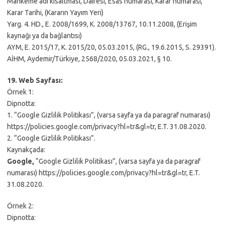
Mahkeme adı kısaltması, Dairesi, Esas numarası, Karar numarası,
Karar Tarihi, (Kararın Yayım Yeri)
Yarg. 4. HD., E. 2008/1699, K. 2008/13767, 10.11.2008, (Erişim
kaynağı ya da bağlantısı)
AYM, E. 2015/17, K. 2015/20, 05.03.2015, (RG., 19.6.2015, S. 29391).
AİHM, Aydemir/Türkiye, 2568/2020, 05.03.2021, § 10.
19. Web Sayfası:
Örnek 1:
Dipnotta:
1. “Google Gizlilik Politikası”, (varsa sayfa ya da paragraf numarası)
https://policies.google.com/privacy?hl=tr&gl=tr, E.T. 31.08.2020.
2. “Google Gizlilik Politikası”.
Kaynakçada:
Google,
“Google Gizlilik Politikası”, (varsa sayfa ya da paragraf
numarası) https://policies.google.com/privacy?hl=tr&gl=tr, E.T.
31.08.2020.
Örnek 2:
Dipnotta: