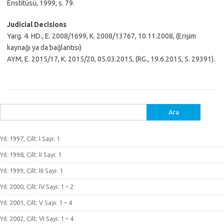
Enstitüsü, 1999, s. 79.
Judicial Decisions
Yarg. 4. HD., E. 2008/1699, K. 2008/13767, 10.11.2008, (Erişim
kaynağı ya da bağlantısı)
AYM, E. 2015/17, K. 2015/20, 05.03.2015, (RG., 19.6.2015, S. 29391).
Arama:
Yıl: 1997, Cilt: I Sayı: 1
Yıl: 1998, Cilt: II Sayı: 1
Yıl: 1999, Cilt: III Sayı: 1
Yıl: 2000, Cilt: IV Sayı: 1 – 2
Yıl: 2001, Cilt: V Sayı: 1 – 4
Yıl: 2002, Cilt: VI Sayı: 1 – 4