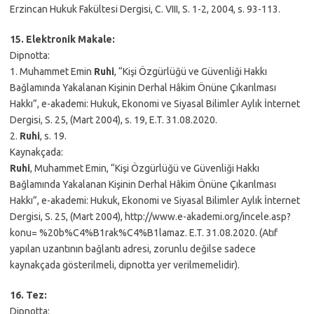
Erzincan Hukuk Fakültesi Dergisi, C. VIII, S. 1-2, 2004, s. 93-113.
15. Elektronik Makale:
Dipnotta:
1. Muhammet Emin
Ruhi
, “Kişi Özgürlüğü ve Güvenliği Hakkı
Bağlamında Yakalanan Kişinin Derhal Hâkim Önüne Çıkarılması
Hakkı”, e-akademi: Hukuk, Ekonomi ve Siyasal Bilimler Aylık İnternet
Dergisi, S. 25, (Mart 2004), s. 19, E.T. 31.08.2020.
2.
Ruhi
, s. 19.
Kaynakçada:
Ruhi
, Muhammet Emin, “Kişi Özgürlüğü ve Güvenliği Hakkı
Bağlamında Yakalanan Kişinin Derhal Hâkim Önüne Çıkarılması
Hakkı”, e-akademi: Hukuk, Ekonomi ve Siyasal Bilimler Aylık İnternet
Dergisi, S. 25, (Mart 2004), http://www.e-akademi.org/incele.asp?
konu= %20b%C4%B1rak%C4%B1lamaz. E.T. 31.08.2020. (Atıf
yapılan uzantının bağlantı adresi, zorunlu değilse sadece
kaynakçada gösterilmeli, dipnotta yer verilmemelidir).
16. Tez:
Dipnotta: