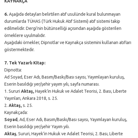
KAYNAKÇA
6.
Aşağıda detayları belirtilen atıf usulünde kural bulunmayan
durumlarda TÜHAS (Türk Hukuk Atıf Sistemi) atıf sistemi takip
edilmelidir. Dergi’nin bütünselliği açısından aşağıda gösterilen
örneklere uyulmalıdır.
Aşağıdaki örnekler, Dipnotlar ve Kaynakça sistemini kullanan atıfları
göstermektedir.
7. Tek Yazarlı Kitap:
Dipnotta:
Ad Soyad, Eser Adı, Basım/Baskı/Bası sayısı, Yayımlayan kuruluş,
Eserin basıldığı yer/şehir yayım yılı, sayfa numarası.
1. Sururi
Aktaş,
Hayek’in Hukuk ve Adalet Teorisi, 2. Bası, Liberte
Yayınları, Ankara 2018, s. 25.
2.
Aktaş,
s. 25.
Kaynakçada:
Soyad
, Ad, Eser Adı, Basım/Baskı/Bası sayısı, Yayımlayan kuruluş,
Eserin basıldığı yer/şehir Yayım yılı.
Aktaş
, Sururi, Hayek’in Hukuk ve Adalet Teorisi, 2. Bası, Liberte