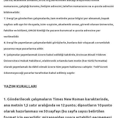
(varsa) akademik unvanını, orcid.org adresinden alacağı araştırmacı kimlik
numarasını, çalıştığı kurumu, iletişim adresini, telefon numarasını ve e-posta adresini
bildirmelidir.
7. Dergi’ye gönderilen çalışmalarda, tam metinde yazar bilgisi yer almamalı, kapak
sayfası adlı ayrı bir dosyada, isim-soyisim, akademik unvan, görevli olunan üniversite,
fakülte ve bölümü, ORCID kimliği ile yazarın kurumsal e-posta adresine yer
verilmelidir.
8. Dergi’de yayımlanan çalışmalardaki görüşlerle, bunlara dair oluşacak sorumluluk
yazarına veya yazarlarına aittir.
9. Çalışmalar yayımlanmak üzere kabul edildiği takdirde, Erzincan Binali Yıldırım
Üniversitesi Hukuk Fakültesi, elektronik ortamda tam metin (her türlü formatta)
olarak yayımlamak da dâhil olmak üzere tüm yayım haklarına sahiptir. Telif ücreti
ödenmeyeceği yazarlar tarafından kabul edilmiş sayılır.
YAZIM KURALLARI
1.
Gönderilecek çalışmaların Times New Roman karakterinde,
ana metnin 1,5 satır aralığında ve 12 punto; dipnotların 10 punto
olarak hazırlanması ve 50 sayfayı (bu sayfa sayısı belirtilen
format için geçerlidir; mizanpajdan sonra artabilir) geçmemesi