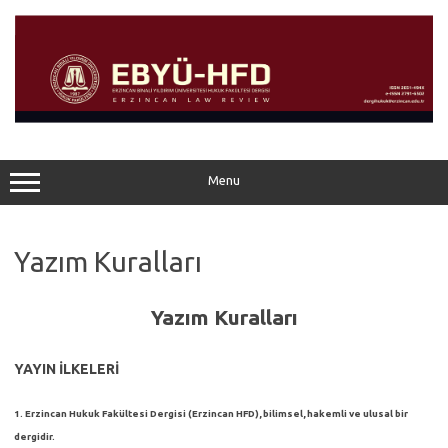
Skip
to
content
Menu
Yazım Kuralları
Yazım Kuralları
YAYIN İLKELERİ
1. Erzincan Hukuk Fakültesi Dergisi (Erzincan HFD), bilimsel, hakemli ve ulusal bir
dergidir.