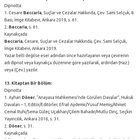
Dipnotta:
1. Cesare
Beccaria
, Suçlar ve Cezalar Hakkında, Çev. Sami Selçuk, 8.
Bası, İmge Kitabevi, Ankara 2019, s. 61.
2.
Beccaria
, s. 61.
Kaynakçada:
Beccaria
, Cesare, Suçlar ve Cezalar Hakkında, Çev. Sami Selçuk,
İmge Kitabevi, Ankara 2019.
Yazar belli değilse eser adından önce hazırlayanın veya çevirenin
adı dipnot veya kaynakça düzenine göre yazılarak, ardından (Haz.)
veya (Çev.) yazılır.
13. Kitaptan Bir Bölüm:
Dipnotta:
1. Ayhan
Döner
, “Anayasa Mahkemesi’nde Görülen Davalar”, Hukuk
Davaları – 1, Editör/Editörler, Efrail Aydemir/Yusuf Memiş/Ahmet
Cemal Ruhi/Sema Güleç Uçakhan/Çilem Bahadır/Mutlu Dinç, Seçkin
Yayıncılık, Ankara 2016, s. 31.
2.
Döner
, s. 31.
Kaynakçada: