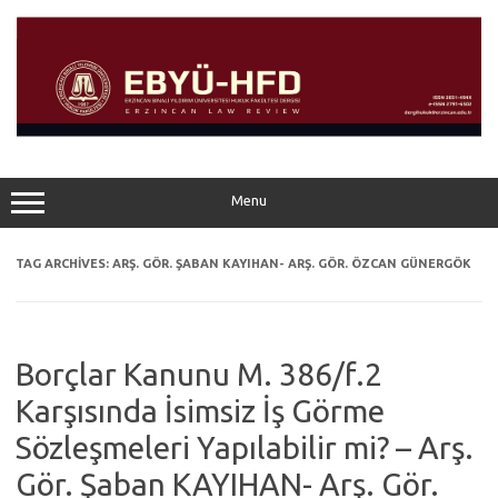
Skip
to
content
Menu
TAG ARCHIVES:
ARŞ. GÖR. ŞABAN KAYIHAN- ARŞ. GÖR. ÖZCAN GÜNERGÖK
Borçlar Kanunu M. 386/f.2
Karşısında İsimsiz İş Görme
Sözleşmeleri Yapılabilir mi? – Arş.
Gör. Şaban KAYIHAN- Arş. Gör.