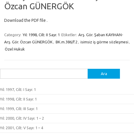
Özcan GÜNERGÖK
Download the PDF file .
Category:
Yıl: 1998, Cilt: II Sayı: 1
Etiketler:
Arş. Gör. Şaban KAYIHAN-
Arş. Gör. Özcan GÜNERGÖK
,
BK.m.386/f.2
,
isimsiz iş görme sözleşmesi
,
Özel Hukuk
Arama:
Yıl: 1997, Cilt: I Sayı: 1
Yıl: 1998, Cilt: II Sayı: 1
Yıl: 1999, Cilt: III Sayı: 1
Yıl: 2000, Cilt: IV Sayı: 1 – 2
Yıl: 2001, Cilt: V Sayı: 1 – 4