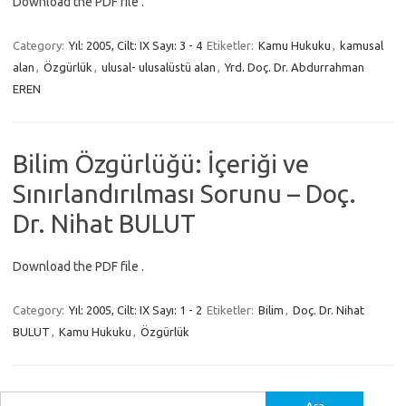
Download the PDF file .
Category:
Yıl: 2005, Cilt: IX Sayı: 3 - 4
Etiketler:
Kamu Hukuku
,
kamusal
alan
,
Özgürlük
,
ulusal- ulusalüstü alan
,
Yrd. Doç. Dr. Abdurrahman
EREN
Bilim Özgürlüğü: İçeriği ve
Sınırlandırılması Sorunu – Doç.
Dr. Nihat BULUT
Download the PDF file .
Category:
Yıl: 2005, Cilt: IX Sayı: 1 - 2
Etiketler:
Bilim
,
Doç. Dr. Nihat
BULUT
,
Kamu Hukuku
,
Özgürlük
Arama: