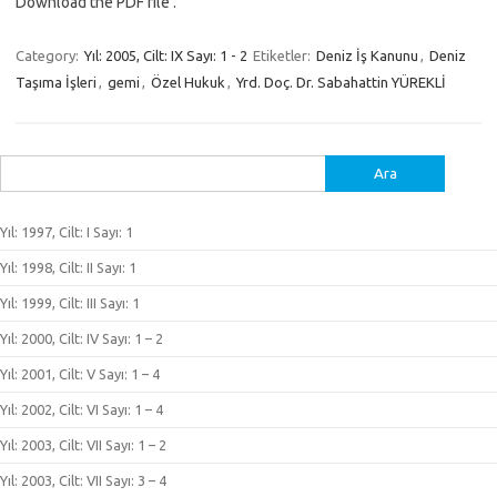
Download the PDF file .
Category:
Yıl: 2005, Cilt: IX Sayı: 1 - 2
Etiketler:
Deniz İş Kanunu
,
Deniz
Taşıma İşleri
,
gemi
,
Özel Hukuk
,
Yrd. Doç. Dr. Sabahattin YÜREKLİ
Arama:
Yıl: 1997, Cilt: I Sayı: 1
Yıl: 1998, Cilt: II Sayı: 1
Yıl: 1999, Cilt: III Sayı: 1
Yıl: 2000, Cilt: IV Sayı: 1 – 2
Yıl: 2001, Cilt: V Sayı: 1 – 4
Yıl: 2002, Cilt: VI Sayı: 1 – 4
Yıl: 2003, Cilt: VII Sayı: 1 – 2
Yıl: 2003, Cilt: VII Sayı: 3 – 4