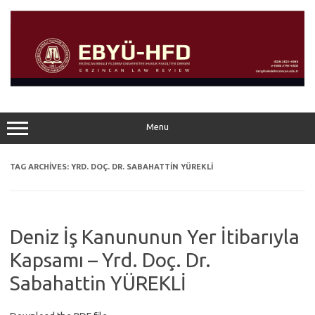
Skip
to
content
Menu
TAG ARCHIVES:
YRD. DOÇ. DR. SABAHATTIN YÜREKLİ
Deniz İş Kanununun Yer İtibarıyla
Kapsamı – Yrd. Doç. Dr.
Sabahattin YÜREKLİ